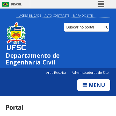
BRASIL
Simplifique!
ACESSIBILIDADE
ALTO CONTRASTE
MAPA DO SITE
Comunica BR
Participe
Acesso à informação
Legislação
Departamento de
Canais
Engenharia Civil
Área Restrita
Administradores do Site
MENU
Portal