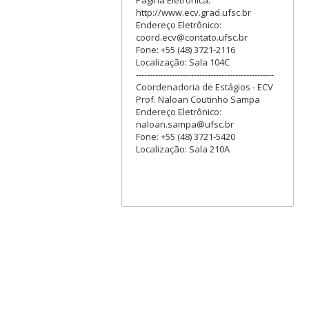
Página Eletrônica:
http://www.ecv.grad.ufsc.br
Endereço Eletrônico:
coord.ecv@contato.ufsc.br
Fone: +55 (48) 3721-2116
Localização: Sala 104C
--------------------------------------------------
Coordenadoria de Estágios - ECV
Prof. Naloan Coutinho Sampa
Endereço Eletrônico:
naloan.sampa@ufsc.br
Fone: +55 (48) 3721-5420
Localização: Sala 210A